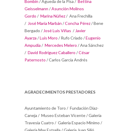
Bombín
/ Águeda de la Pisa /
Bettina
Geisselmann
/
Asunción Molinos
Gordo
/
Marina Núñez
/ Ana Frechilla
/
José María Marbán
/
Concha Pérez
/ Bene
Bergado /
José Luis Viñas
/
Javier
Ayarza
/
Luis Moro
/ Rufo Criado /
Eugenio
Ampudia
/
Mercedes Melero
/ Ana Sánchez
/
David Rodríguez Caballero
/
César
Paternosto
/ Carlos García Andrés
AGRADECIMIENTOS PRESTADORES
Ayuntamiento de Toro / Fundación Díaz-
Caneja / Museo Esteban Vicente / Galería
Travesía Cuatro / Galería Espacio Mínimo /
Galería Max Estrella / Galería Juan Silió