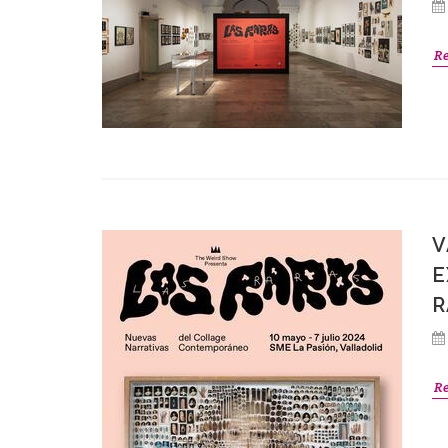
R
V
E
R
R