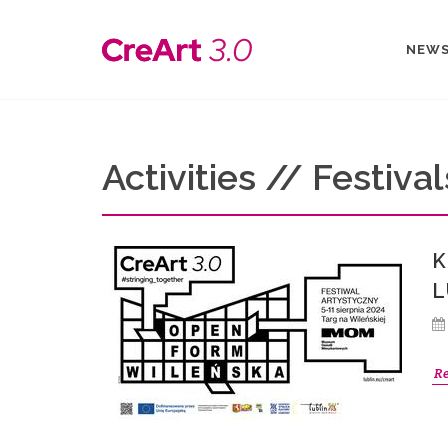
NEW
Activities // Festival
K
L
R