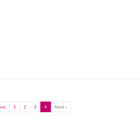
ous
1
2
3
4
Next »