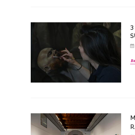
3
S
R
M
R