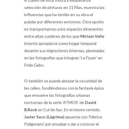
A través de esta fresca y exuberante
selección de pinturas en 11 Filas, muestra las
influencias que ha tenido en su obra el
pulular por diferentes entornos. Otra opción
es transportarnos a los espacios itinerantes
entre altas cumbres de los que
Miriam Valle
intentó apropiarse como hogar temporal
durante sus migraciones internas, plasmadas
en las fotografías que integran ‘Le Foyer’ en
Frida Gabo.
O también se puede abrazar la oscuridad de
las calles, fundiéndonos con la fantasía épica
que envuelve las fotografías urbanas
nocturnas de la serie ‘ATMOS’ de
David
B.Rock
en Cul de Sac. En el mismo sentido,
Javier Saso (Lägrima)
apuesta con ‘Fábrica
Poligonero’ por ensalzar y dar a conocer el