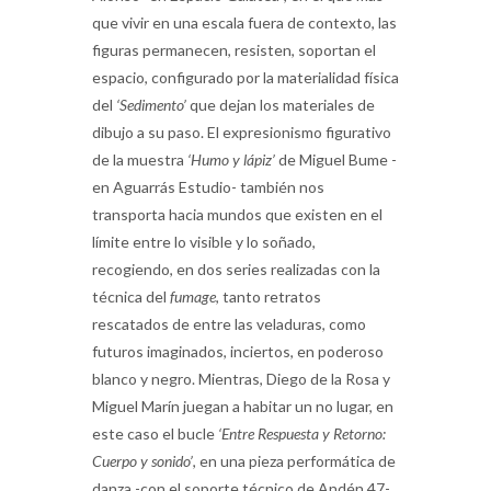
que vivir en una escala fuera de contexto, las
figuras permanecen, resisten, soportan el
espacio, configurado por la materialidad física
del
‘Sedimento’
que dejan los materiales de
dibujo a su paso. El expresionismo figurativo
de la muestra
‘Humo y lápiz’
de Miguel Bume -
en Aguarrás Estudio- también nos
transporta hacia mundos que existen en el
límite entre lo visible y lo soñado,
recogiendo, en dos series realizadas con la
técnica del
fumage
, tanto retratos
rescatados de entre las veladuras, como
futuros imaginados, inciertos, en poderoso
blanco y negro. Mientras, Diego de la Rosa y
Miguel Marín juegan a habitar un no lugar, en
este caso el bucle
‘Entre Respuesta y Retorno:
Cuerpo y sonido’
, en una pieza performática de
danza -con el soporte técnico de Andén 47-