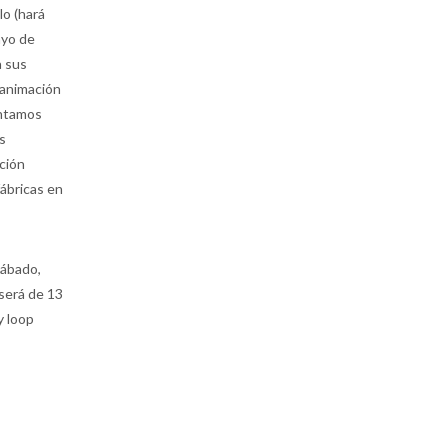
lo (hará
ayo de
a sus
 animación
ontamos
s
ción
fábricas en
sábado,
será de 13
y loop