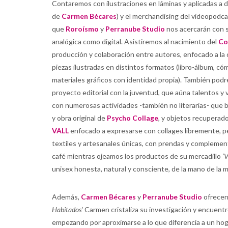
Contaremos con ilustraciones en láminas y aplicadas a 
de
Carmen Bécares
) y el merchandising del videopodc
que
Roroísmo
y
Perranube Studio
nos acercarán con s
analógica como digital. Asistiremos al nacimiento del
Co
producción y colaboración entre autores, enfocado a la cr
piezas ilustradas en distintos formatos (libro-álbum, cóm
materiales gráficos con identidad propia). También po
proyecto editorial con la juventud, que aúna talentos y 
con numerosas actividades -también no literarias- que
y obra original de
Psycho Collage
, y objetos recuperad
VALL
enfocado a expresarse con collages libremente, p
textiles y artesanales únicas, con prendas y compleme
café mientras ojeamos los productos de su mercadillo
‘
unisex honesta, natural y consciente, de la mano de la m
Además,
Carmen Bécares
y
Perranube Studio
ofrecen 
Habitados’
Carmen cristaliza su investigación y encuentro
empezando por aproximarse a lo que diferencia a un hog