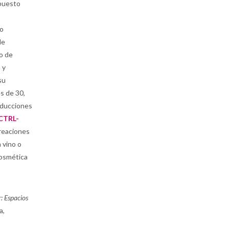
 puesto
to
de
lo de
 y
su
es de 30,
ducciones
CTRL-
reaciones
n vino o
cosmética
: Espacios
a,