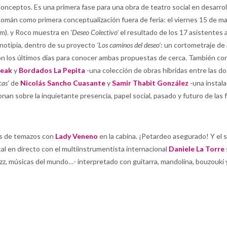
nceptos. Es una primera fase para una obra de teatro social en desarrol
mán como primera conceptualización fuera de feria: el viernes 15 de m
om). y Roco muestra en
‘Deseo Colectivo’
el resultado de los 17 asistentes 
anotipia, dentro de su proyecto
‘Los caminos del deseo’
: un cortometraje de
son los últimos días para conocer ambas propuestas de cerca. También c
Leak
y
Bordados La Pepita
-una colección de obras híbridas entre las do
cas’
de
Nicolás Sancho Cuasante
y
Samir Thabit González
-una instala
nan sobre la inquietante presencia, papel social, pasado y futuro de las 
mos de temazos con
Lady Veneno
en la cabina. ¡Petardeo asegurado! Y el 
l en directo con el multiinstrumentista internacional
Daniele La Torre
azz, músicas del mundo…- interpretado con guitarra, mandolina, bouzouki 