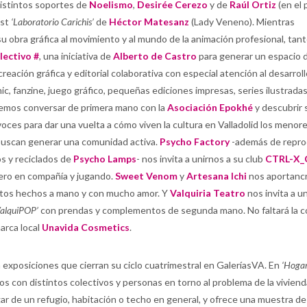
distintos soportes de
Noelismo
,
Desirée Cerezo
y de
Raúl Ortiz
(en el
ast
‘Laboratorio Carichis’
de
Héctor Matesanz
(Lady Veneno). Mientras
u obra gráfica al movimiento y al mundo de la animación profesional, tan
lectivo #
, una iniciativa de
Alberto de Castro
para generar un espacio 
eación gráfica y editorial colaborativa con especial atención al desarrol
ic, fanzine, juego gráfico, pequeñas ediciones impresas, series ilustradas
dremos conversar de primera mano con la
Asociación Epokhé
y descubrir 
voces para dar una vuelta a cómo viven la cultura en Valladolid los menor
 buscan generar una comunidad activa.
Psycho Factory
-además de repro
os y reciclados de
Psycho Lamps
- nos invita a unirnos a su club
CTRL-X_
ero en compañía y jugando.
Sweet Venom
y
Artesana Ichi
nos aportanc
ntos hechos a mano y con mucho amor. Y
Valquiria Teatro
nos invita a u
ValquiPOP’
con prendas y complementos de segunda mano. No faltará la 
arca local
Unavida Cosmetics
.
exposiciones que cierran su ciclo cuatrimestral en GaleríasVA. En
‘Hogar
s con distintos colectivos y personas en torno al problema de la viviend
ar de un refugio, habitación o techo en general, y ofrece una muestra de