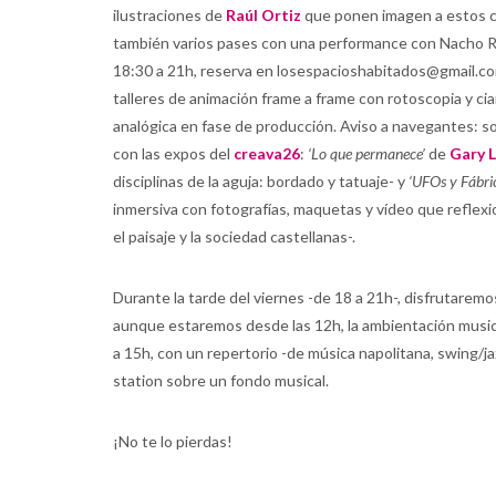
ilustraciones de
Raúl Ortiz
que ponen imagen a estos co
también varios pases con una performance con Nacho Ro
18:30 a 21h, reserva en losespacioshabitados@gmail.c
talleres de animación frame a frame con rotoscopia y ci
analógica en fase de producción. Aviso a navegantes: 
con las expos del
creava26
:
‘Lo que permanece’
de
Gary 
disciplinas de la aguja: bordado y tatuaje- y
‘UFOs y Fábri
inmersiva con fotografías, maquetas y vídeo que reflexio
el paisaje y la sociedad castellanas-.
Durante la tarde del viernes -de 18 a 21h-, disfrutare
aunque estaremos desde las 12h, la ambientación musica
a 15h, con un repertorio -de música napolitana, swing/j
station sobre un fondo musical.
¡No te lo pierdas!