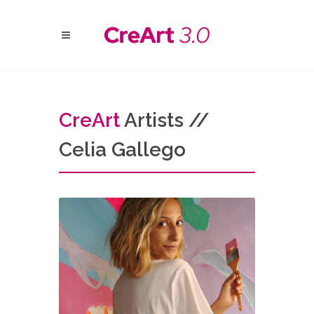
Cre
Art
Artists //
Celia Gallego