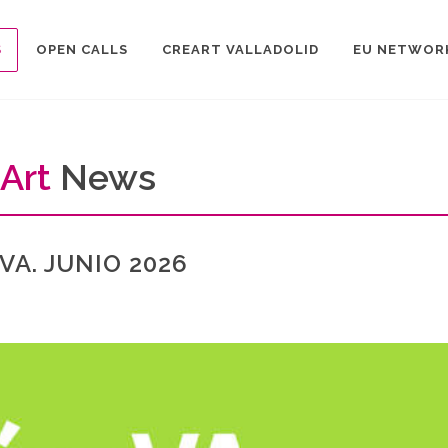
S
OPEN CALLS
CREART VALLADOLID
EU NETWOR
Art
News
A. JUNIO 2026