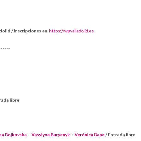
lid / Inscripciones en
https://wpvalladolid.es
------
ada libre
ea Bojkovska
+
Vasylyna Buryanyk
+
Verónica Bape
/ Entrada libre