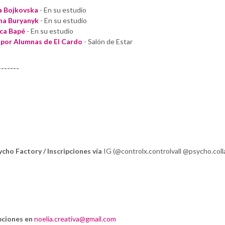
a Bojkovska
- En su estudio
na Buryanyk
- En su estudio
ca Bapé
- En su estudio
’ por Alumnas de El Cardo
- Salón de Estar
-------
cho Factory / Inscripciones vía
IG (@controlx.controlvall @psycho.coll
pciones en
noelia.creativa@gmail.com