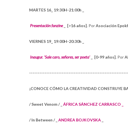
MARTES 16_ 19:30H-21:00h _
Presentación fanzine
_
[>16 años]
. Por
Asociación Epokh
VIERNES 19_ 19:00H-20:30h _
Inaugur
. ‘Sale caro, señores, ser poeta’
_
[0-99 años]
. Por
Al
---------------------------------------------------------
¡CONOCE CÓMO LA CREATIVIDAD CONSTRUYE BA
/ Sweet Venom / _
ÁFRICA SÁNCHEZ CARRASCO _
/ In Between / _
ANDREA BOJKOVSKA
_