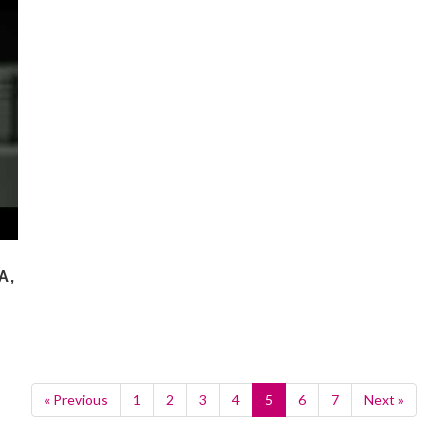
A,
« Previous
1
2
3
4
5
6
7
Next »