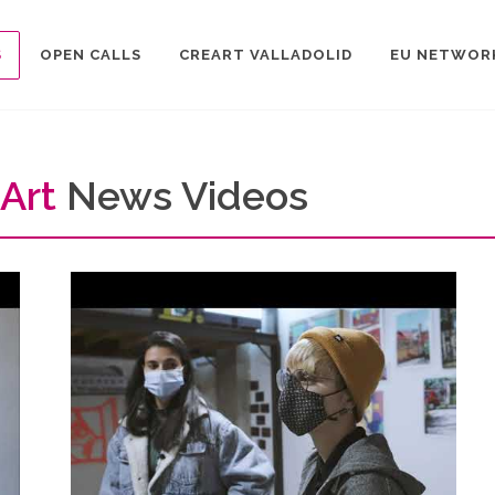
S
OPEN CALLS
CREART VALLADOLID
EU NETWOR
Art
News Videos