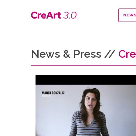
NEW
News & Press //
Cre