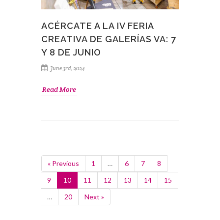
ACÉRCATE A LA IV FERIA
CREATIVA DE GALERÍAS VA: 7
Y 8 DE JUNIO
June 3rd, 2024
Read More
« Previous
1
…
6
7
8
9
10
11
12
13
14
15
…
20
Next »