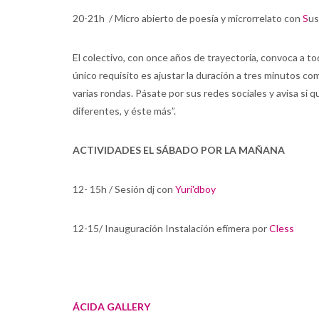
20-21h / Micro abierto de poesía y microrrelato con
S
us
El colectivo, con once años de trayectoria, convoca a t
único requisito es ajustar la duración a tres minutos c
varias rondas. Pásate por sus redes sociales y avisa si 
diferentes, y éste más”.
ACTIVIDADES EL SÁBADO POR LA MAÑANA
12- 15h / Sesión dj con
Yuri'dboy
12-15/ Inauguración Instalación efímera por
Cless
ÁCIDA GALLERY