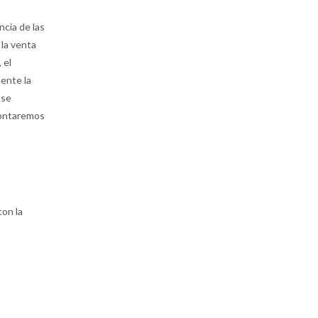
ncia de las
 la venta
 el
mente la
 se
 contaremos
con la