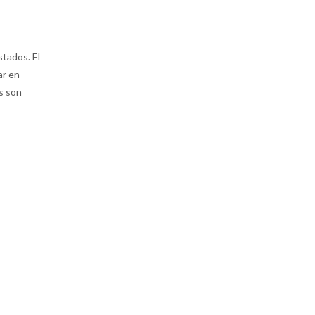
stados. El
ar en
os son