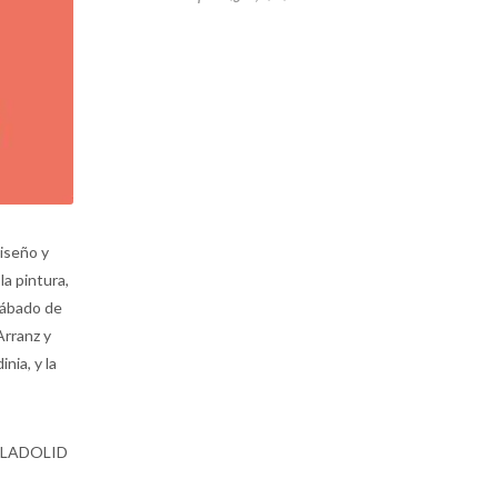
diseño y
la pintura,
 sábado de
Arranz y
nia, y la
ALLADOLID