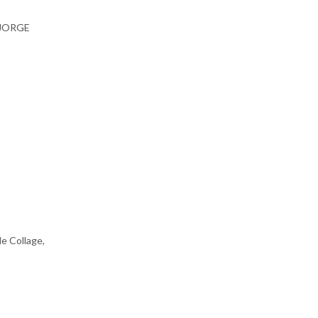
, JORGE
de Collage,