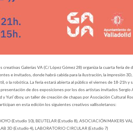
vas creativas Galerías VA (C/ López Gómez 28) organiza la cuarta feria de 
ntes e invitados, donde habrá cabida para la ilustración, la impresión 3D, 
xtil, o la robótica. La feria estará abierta al público el viernes de 18-21h y
 presentación de dos exposiciones por los dos artistas invitados Sergio 
y Yuri`dboy, un taller de creación de chapas por Asociación Cultural Rodi
rticipan en esta edición los siguientes creativos vallisoletanos:
HOYO (Estudio 10), BEUTELAR (Estudio 8), ASOCIACIÓN MAKERS V
LAB 3D (Estudio 4), LABORATORIO CIRCULAR (Estudio 7)