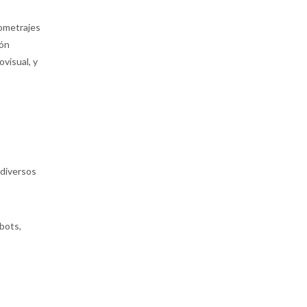
tometrajes
ión
ovisual, y
 diversos
bots,