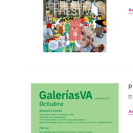
R
P
R