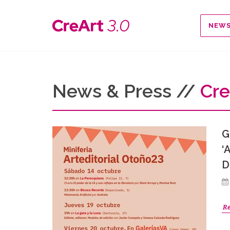
NEW
News & Press //
Cre
G
‘
D
R