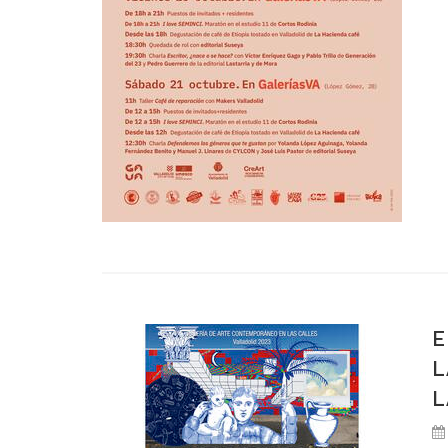
E
L
L