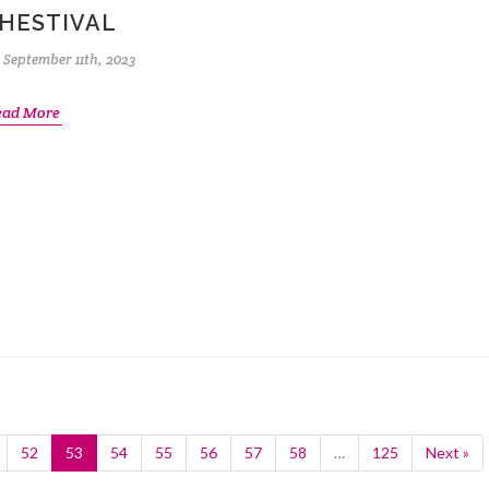
HESTIVAL
September 11th, 2023
ead More
52
53
54
55
56
57
58
…
125
Next »