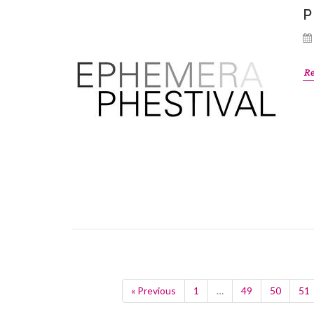
P
R
« Previous
1
…
49
50
51