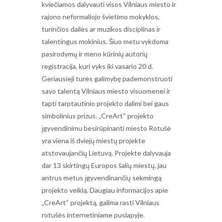
kviečiamos dalyvauti visos Vilniaus miesto ir
rajono neformaliojo švietimo mokyklos,
turinčios dailės ar muzikos disciplinas ir
talentingus mokinius. Šiuo metu vykdoma
pasirodymų ir meno kūrinių autorių
registracija, kuri vyks iki vasario 20 d.
Geriausieji turės galimybę pademonstruoti
savo talentą Vilniaus miesto visuomenei ir
tapti tarptautinio projekto dalimi bei gaus
simbolinius prizus. „CreArt“ projekto
įgyvendinimu besirūpinanti miesto Rotušė
yra viena iš dviejų miestų projekte
atstovaujančių Lietuvą. Projekte dalyvauja
dar 13 skirtingų Europos šalių miestų, jau
antrus metus įgyvendinančių sėkmingą
projekto veiklą. Daugiau informacijos apie
„CreArt“ projektą, galima rasti Vilniaus
rotušės internetiniame puslapyje.