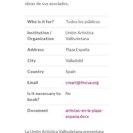
obras de sus asociados.
Who is it for?
Todos los públicos
Institution /
Unión Artística
Organization
Vallisoletana
Address
Plaza España
City
Valladolid
Country
Spain
Email
creart@fmcva.org
Is it necessary to
No
book?
Document
artistas-en-la-plaza-
espana.docx
La Unión Artística Vallisoletana presentara