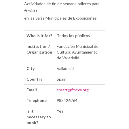
Actividades de fin de semana talleres para
familias
en las Salas Municipales de Exposiciones
Who is it for?
Todos los públicos
Institution /
Fundación Municipal de
Organization
Cultura. Ayuntamiento
de Valladolid
City
Valladolid
Country
Spain
Email
creart@fmcva.org
Telephone
983426264
Is it
Yes
necessary to
book?