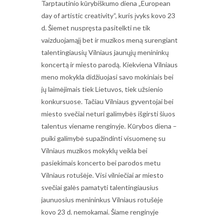
Tarptautinio kūrybiškumo diena „European
day of artistic creativity“, kuris įvyks kovo 23
d. Šiemet nuspręsta pasitelkti ne tik
vaizduojamąjį bet ir muzikos meną surengiant
talentingiausių Vilniaus jaunųjų menininkų
koncertą ir miesto parodą. Kiekviena Vilniaus
meno mokykla didžiuojasi savo mokiniais bei
jų laimėjimais tiek Lietuvos, tiek užsienio
konkursuose. Tačiau Vilniaus gyventojai bei
miesto svečiai neturi galimybės išgirsti šiuos
talentus viename renginyje. Kūrybos diena –
puiki galimybė supažindinti visuomenę su
Vilniaus muzikos mokyklų veikla bei
pasiekimais koncerto bei parodos metu
Vilniaus rotušėje. Visi vilniečiai ar miesto
svečiai galės pamatyti talentingiausius
jaunuosius menininkus Vilniaus rotušėje
kovo 23 d. nemokamai. Šiame renginyje