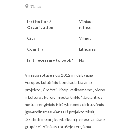
Vilnius
Institution /
Vilniaus
Organization
rotuse
City
Vilnius
Country
Lithuania
Is it necessary to book?
No
Vilniaus rotušė nuo 2012 m. dalyvauja
Europos kultūrinio bendradarbiavimo
projekte „CreArt“, kitaip vadinamame „Meno
ir kultūros kūrėjų miestu tinklu“. Jau antrus
metus renginiais ir kūrybinėmis dirbtuvėmis
įgyvendinamas vienas iš projekto tikslų
„Skatinti meninį kūrybiškumą, visose amžiaus
grupėse“. Vilniaus rotušėje rengiama