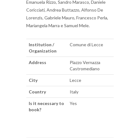
Emanuela Rizzo, Sandro Marasco, Daniele
Coricciati, Andrea Buttazzo, Alfonso De
Lorenzis, Gabriele Mauro, Francesco Perla,
Mariangela Marra e Samuel Mele.
Institution /
Comune di Lecce
Organization
Address
Plazzo Vernazza
Castromediano
City
Lecce
Country
Italy
Is it necessary to
Yes
book?