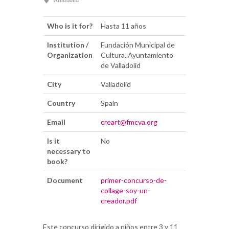
Valladolid
Who is it for?
Hasta 11 años
Institution /
Fundación Municipal de
Organization
Cultura. Ayuntamiento
de Valladolid
City
Valladolid
Country
Spain
Email
creart@fmcva.org
Is it
No
necessary to
book?
Document
primer-concurso-de-
collage-soy-un-
creador.pdf
Este concurso dirigido a niños entre 3 y 11