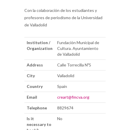
Con la colaboración de los estudiantes y
profesores de periodismo de la Universidad
de Valladolid
Institution /
Fundación Municipal de
Organization
Cultura. Ayuntamiento
de Valladolid
Address
Calle Torrecilla Nº5
City
Valladolid
Country
Spain
Email
creart@fmcva.org
Telephone
8829674
Is it
No
necessary to