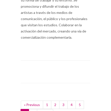
su forma de trabajar y su entorno. Se
promociona y difundir el trabajo de los
artistas a través de los medios de
comunicación, el público y los profesionales
que visitan los estudios. Colaborar en la
activación del mercado, creando una vía de
comercialización complementaria.
« Previous
1
2
3
4
5