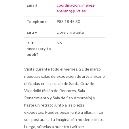
Email
coordinacion.jimenez-
arellano@uva.es
Telephone
983 18 45 30
Entry
Libre y gratuita
Is it
No
necessary to
book?
Visita durante todo el viernes, 21 de marzo,
nuestras salas de exposición de arte africano
ubicadas en el palacio de Santa Cruz de
Valladolid (Salón de Rectores, Sala
Renacimiento y Sala de San Ambrosio) y
hazte un retrato junto a las piezas
expuestas. Puedes posar junto a ellas, imitar
sus posturas.. Tu imaginación no tiene límite.
Luego, súbelas a nuestro twitter: