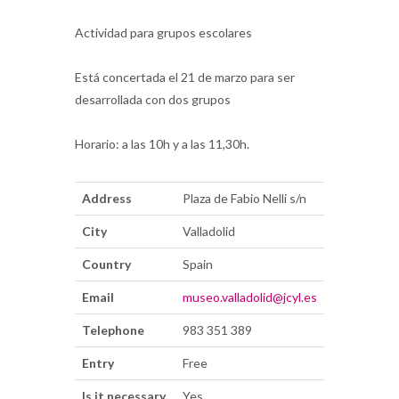
Actividad para grupos escolares
Está concertada el 21 de marzo para ser
desarrollada con dos grupos
Horario: a las 10h y a las 11,30h.
Address
Plaza de Fabio Nelli s/n
City
Valladolid
Country
Spain
Email
museo.valladolid@jcyl.es
Telephone
983 351 389
Entry
Free
Is it necessary
Yes