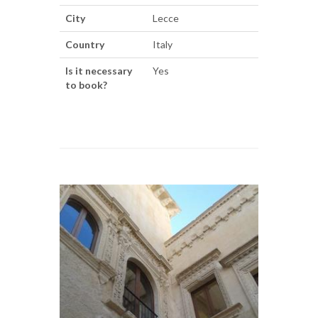
City
Lecce
Country
Italy
Is it necessary
Yes
to book?