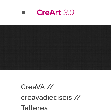
CreaVA //
creavadieciseis //
Talleres