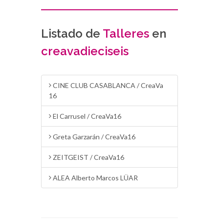
Listado de
Talleres
en
creavadieciseis
CINE CLUB CASABLANCA / CreaVa
16
El Carrusel / CreaVa16
Greta Garzarán / CreaVa16
ZEITGEIST / CreaVa16
ALEA Alberto Marcos LÜAR