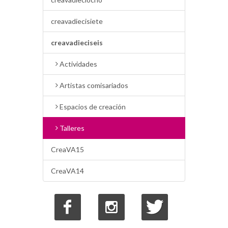
creavadiecisiete
creavadieciseis
Actividades
Artistas comisariados
Espacios de creación
Talleres
CreaVA15
CreaVA14